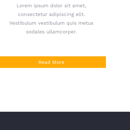
Lorem ipsum dolor sit amet,
consectetur adipiscing elit.
Vestibulum vestibulum quis metus
sodales ullamcorper.
Read More