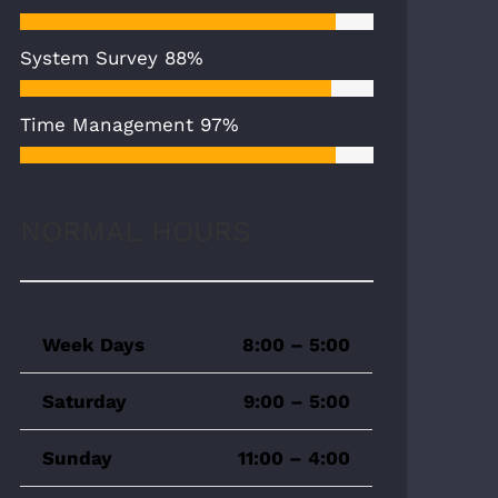
System Survey
88%
Time Management
97%
NORMAL HOURS
Week Days
8:00 – 5:00
Saturday
9:00 – 5:00
Sunday
11:00 – 4:00