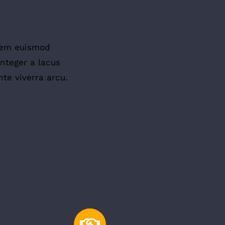
lorem euismod
Integer a lacus
te viverra arcu.