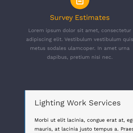
Survey Estimates
Lorem ipsum dolor sit amet, consectetur
adipiscing elit. Vestibulum vestibulum qui
metus sodales ulamcoper. In amet urna
dapibus, pretium nisi nec.
Lighting Work Services
Morbi ut elit lacinia, congue erat at, 
mauris, at lacinia justo tempus a. Prae