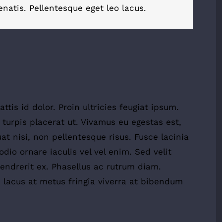
natis. Pellentesque eget leo lacus.
ttis id dolor. Proin ultricies feugiat ipsum.
 turpis placerat ut. Vivamus eu egestas est,
t nisi, non pellentesque risus. Fusce lacinia
io ornare iaculis vel vel enim. Sed velit
ndrerit ex. Phasellus ac rutrum diam.
 lacus at metus fringia viverra at bibendum