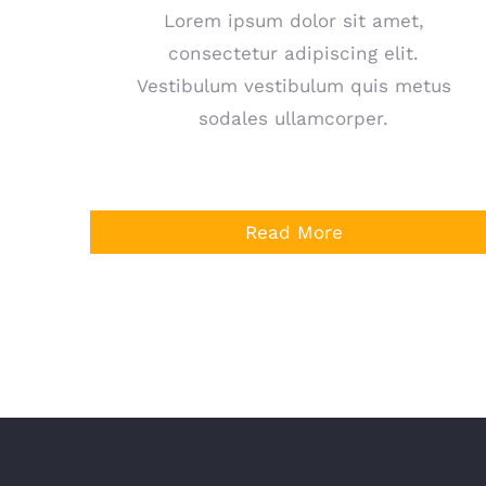
Lorem ipsum dolor sit amet,
consectetur adipiscing elit.
Vestibulum vestibulum quis metus
sodales ullamcorper.
Read More