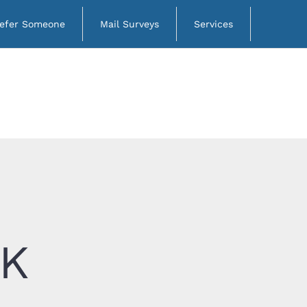
efer Someone
Mail Surveys
Services
RK