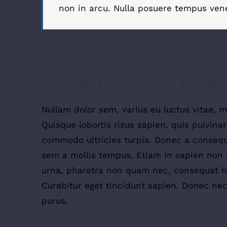
non in arcu. Nulla posuere tempus vene
The Right Amount of Energy
Nullam dolor sem, varius eu luctus vitae, ma
Quisque lobortis risus sapien, quis pulvinar
commodo ultricies turpis. Donec a consequa
sem a mollis tempus. Etiam in sapien non od
urna, pharetra non quam nec, consequat he
Curabitur eget tincidunt sapien. Donec nec
purus.