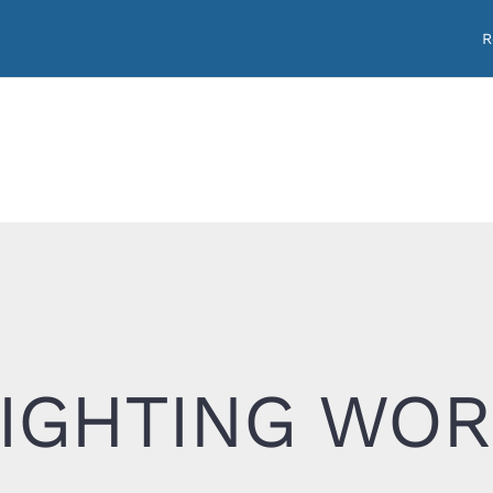
R
IGHTING WO