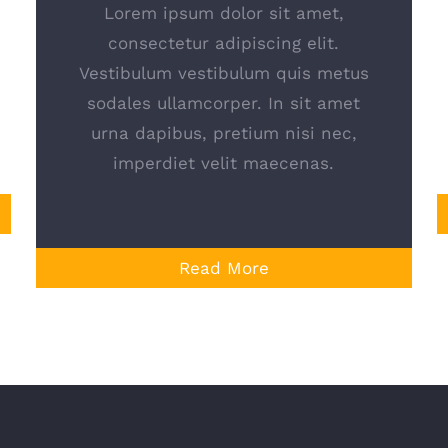
Lorem ipsum dolor sit amet,
consectetur adipiscing elit.
Vestibulum vestibulum quis metus
sodales ullamcorper. In sit amet
urna dapibus, pretium nisi nec,
imperdiet velit maecenas.
Read More