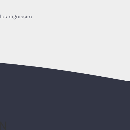
llus dignissim
N