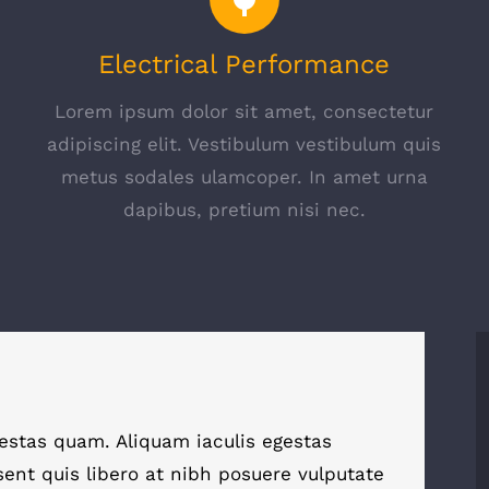
Electrical Performance
Lorem ipsum dolor sit amet, consectetur
s
adipiscing elit. Vestibulum vestibulum quis
metus sodales ulamcoper. In amet urna
dapibus, pretium nisi nec.
egestas quam. Aliquam iaculis egestas
sent quis libero at nibh posuere vulputate